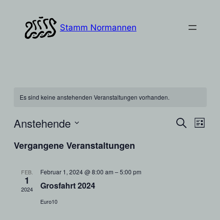
Stamm Normannen
Es sind keine anstehenden Veranstaltungen vorhanden.
Anstehende
Vera
Verans
Suche
Liste
Ansi
Datum
Suche
Vergangene Veranstaltungen
Navi
wählen.
und
Februar 1, 2024 @ 8:00 am
–
5:00 pm
FEB.
Ansich
1
Grosfahrt 2024
2024
Naviga
Euro10